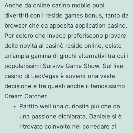
Anche da online casino mobile puoi
divertirti con i reside games bonus, tanto da
browser che da apposita application casino.
Per coloro che invece preferiscono provare
delle novità al casinò reside online, esiste
un’ampia gamma di giochi alternativi tra cui i
popolarissimi Survive Game Show. Sul live
casino di LeoVegas è suvenir una vasta
decisione e tra questi anche il famosissimo
Dream Catcher.
Partito weil una curiosità più che da
una passione dichiarata, Daniele si è
ritrovato coinvolto nel corredare ai