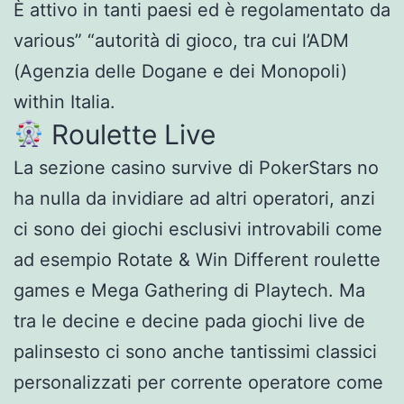
È attivo in tanti paesi ed è regolamentato da
various” “autorità di gioco, tra cui l’ADM
(Agenzia delle Dogane e dei Monopoli)
within Italia.
Roulette Live
La sezione casino survive di PokerStars no
ha nulla da invidiare ad altri operatori, anzi
ci sono dei giochi esclusivi introvabili come
ad esempio Rotate & Win Different roulette
games e Mega Gathering di Playtech. Ma
tra le decine e decine pada giochi live de
palinsesto ci sono anche tantissimi classici
personalizzati per corrente operatore come