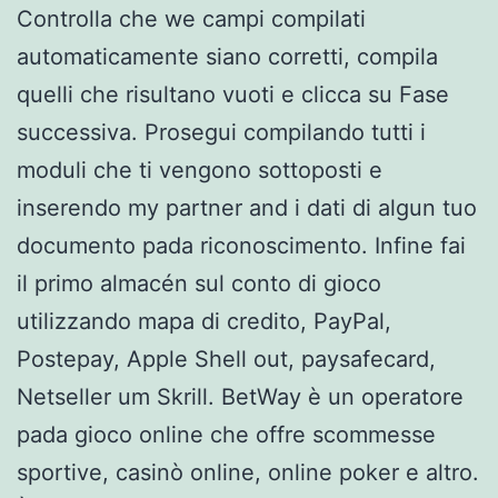
Controlla che we campi compilati
automaticamente siano corretti, compila
quelli che risultano vuoti e clicca su Fase
successiva. Prosegui compilando tutti i
moduli che ti vengono sottoposti e
inserendo my partner and i dati di algun tuo
documento pada riconoscimento. Infine fai
il primo almacén sul conto di gioco
utilizzando mapa di credito, PayPal,
Postepay, Apple Shell out, paysafecard,
Netseller um Skrill. BetWay è un operatore
pada gioco online che offre scommesse
sportive, casinò online, online poker e altro.