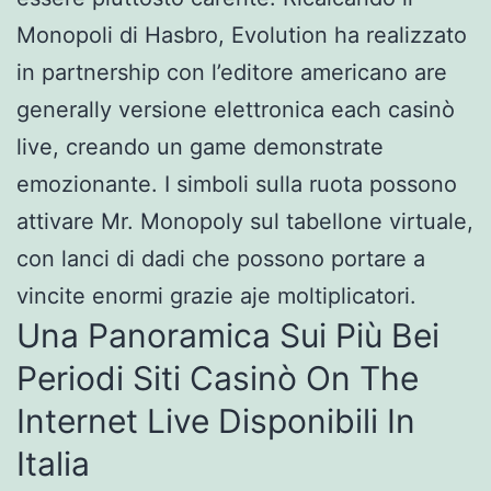
Monopoli di Hasbro, Evolution ha realizzato
in partnership con l’editore americano are
generally versione elettronica each casinò
live, creando un game demonstrate
emozionante. I simboli sulla ruota possono
attivare Mr. Monopoly sul tabellone virtuale,
con lanci di dadi che possono portare a
vincite enormi grazie aje moltiplicatori.
Una Panoramica Sui Più Bei
Periodi Siti Casinò On The
Internet Live Disponibili In
Italia