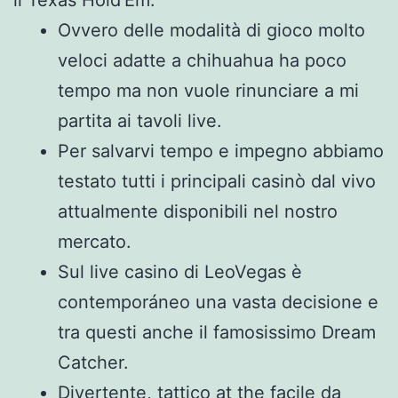
Ovvero delle modalità di gioco molto
veloci adatte a chihuahua ha poco
tempo ma non vuole rinunciare a mi
partita ai tavoli live.
Per salvarvi tempo e impegno abbiamo
testato tutti i principali casinò dal vivo
attualmente disponibili nel nostro
mercato.
Sul live casino di LeoVegas è
contemporáneo una vasta decisione e
tra questi anche il famosissimo Dream
Catcher.
Divertente, tattico at the facile da